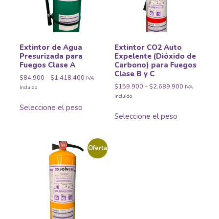
Extintor de Agua
Extintor CO2 Auto
Presurizada para
Expelente (Dióxido de
Fuegos Clase A
Carbono) para Fuegos
Clase B y C
$
84.900
–
$
1.418.400
IVA
$
159.900
–
$
2.689.900
IVA
Incluido
Incluido
Seleccione el peso
Seleccione el peso
Oferta