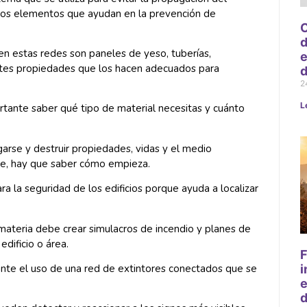
rsos elementos que ayudan en la prevención de
C
d
n estas redes son paneles de yeso, tuberías,
e
entes propiedades que los hacen adecuados para
d
2
L
ortante saber qué tipo de material necesitas y cuánto
garse y destruir propiedades, vidas y el medio
ue, hay que saber cómo empieza.
a la seguridad de los edificios porque ayuda a localizar
 materia debe crear simulacros de incendio y planes de
dificio o área.
F
ante el uso de una red de extintores conectados que se
i
e
d