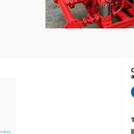
a
endios