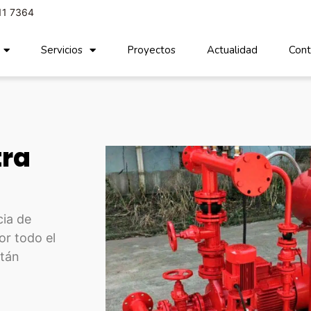
11 7364
Servicios
Proyectos
Actualidad
Cont
tra
cia de
or todo el
stán