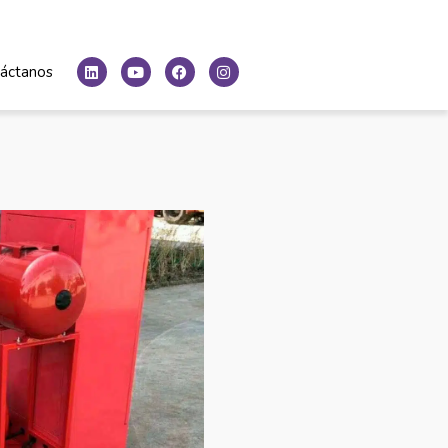
áctanos