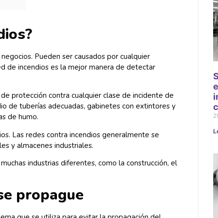
dios?
 negocios. Pueden ser causados por cualquier
red de incendios es la mejor manera de detectar
S
e
de protección contra cualquier clase de incidente de
i
dio de tuberías adecuadas, gabinetes con extintores y
c
2
mas de humo.
L
ndios. Las redes contra incendios generalmente se
ales y almacenes industriales.
 muchas industrias diferentes, como la construcción, el
 se propague
tema que se utiliza para evitar la propagación del